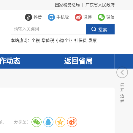
国家税务总局
|
广东省人民政府
抖音
手机版
微博
微信
本站热词：
个税
增值税
小微企业
社保费
发票
作动态
返回省局
展
开
边
栏
页
分享至：
服务网
政务