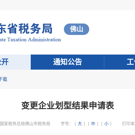
佛山
公开
通知公告
工
下载
变更企业划型结果申请表
国家税务总局佛山市税务局
字号：
[
大
]
[
中
]
[
小
]
打印本