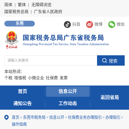
简体
|
繁体
|
无障碍浏览
国家税务总局
|
广东省人民政府
东莞
抖音
微博
微信
本站热词：
个税
增值税
小微企业
社保费
发票
首页
信息公开
返回省局
通知公告
工作动态
首页
>
东莞市税务局
>
信息公开
>
社保费业务办理指引
>
办理指引
>
操作指南