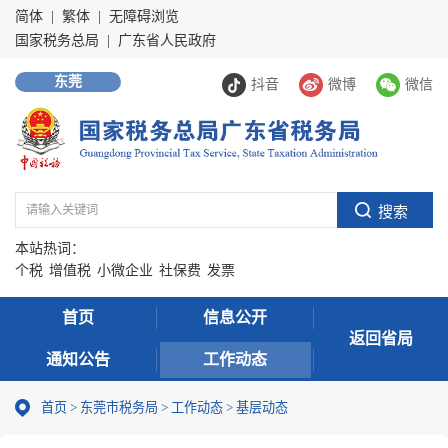
简体
|
繁体
|
无障碍浏览
国家税务总局
|
广东省人民政府
东莞
抖音
微博
微信
本站热词：
个税
增值税
小微企业
社保费
发票
首页
信息公开
返回省局
通知公告
工作动态
首页
>
东莞市税务局
>
工作动态
>
基层动态