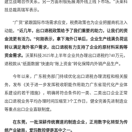
建立战略合作关系。另一方面积极拓展海外线上线下市场。”沃莱科
技总裁高瑞军表示。
“广货”紧跟国际市场需求应变，税费政策也为企业把握商机注入
动能。
“近几年，出口退税政策给予了我们重要的助力，让我们的资
金流更有活力。”何刚表示，拿下海外订单后，企业生产线满负荷运
转以满足海外客户需求，出口退税有力支持了企业的原材料采购等
资金需求。
沃莱科技2025年上半年企业共办理出口退税约740万元，
退税款从“纸面数据”快速向“账上资金”转化保障内外销产品生产。
今年以来，广东税务部门持续优化出口退税办理流程和相关服
务，发布《关于进一步发挥税收职能作用助力广东省现代化产业体
系建设的若干措施》，明确将符合条件的一类、二类出口企业正常
出口退税业务平均办理时间压缩至3个工作日，健全完善先进制造业
等重点出口企业直联制度。
在东莞，一批深耕传统赛道的制造企业，正用数字化转型为传
统产业破局，爱玛数控便是其中之一。