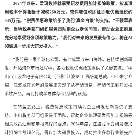
2024年以来，爱玛数控就享受研发费用加计扣除政策，按其适
用税率计算相当于减税260万元，软件增值税即征即退优惠退税约
345万元。“税费优惠政策给予了我们‘真金白银’的支持。”王颢霖表
示，当地税务部门组织服务团队到企业走访问需，帮助企业正确且
充分地享受好各项政策助力。“我们对未来的发展很有信心，将在AI
领域进一步加大研发投入。”
“我们是一家全球化公司，有七成营收来自海外。在持续创新研
发、开拓海外市场过程中，各项税收优惠政策提供了关键支撑。”中
山市江波龙电子有限公司（下称“江波龙”）高级副总裁、CFO朱宇介
绍，江波龙在10年的发展里实现了从存储贸易、存储代工到开发技
术性产品，再到打响半导体存储品牌的跃变。
在转型之路上，税费优惠政策持续为企业研发创新提供了支
持。中山税务部门组织骨干团队，帮助企业梳理研发费加计扣除等
相关政策适用和申报流程的要点。2024年度，江波龙享受研发费加
计扣除金额超亿元，得以加大研发投入，成功推出多款行业领先产