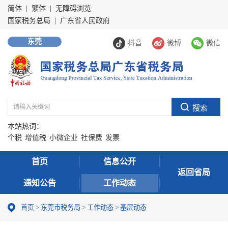
简体
|
繁体
|
无障碍浏览
国家税务总局
|
广东省人民政府
东莞
抖音
微博
微信
本站热词：
个税
增值税
小微企业
社保费
发票
首页
信息公开
返回省局
通知公告
工作动态
首页
>
东莞市税务局
>
工作动态
>
基层动态