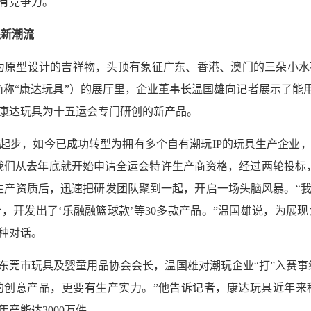
有竞争力。
跟新潮流
海豚为原型设计的吉祥物，头顶有象征广东、香港、澳门的三朵小
称“康达玩具”）的展厅里，企业董事长温国雄向记者展示了能用多
康达玩具为十五运会专门研创的新产品。
代工起步，如今已成功转型为拥有多个自有潮玩IP的玩具生产企业
我们从去年底就开始申请全运会特许生产商资格，经过两轮投标
生产资质后，迅速把研发团队聚到一起，开启一场头脑风暴。“
，开发出了‘乐融融篮球款’等30多款产品。”温国雄说，为展现
种对话。
东莞市玩具及婴童用品协会会长，温国雄对潮玩企业“打”入赛事
的创意产品，更要有生产实力。”他告诉记者，康达玩具近年来
产能达3000万件。