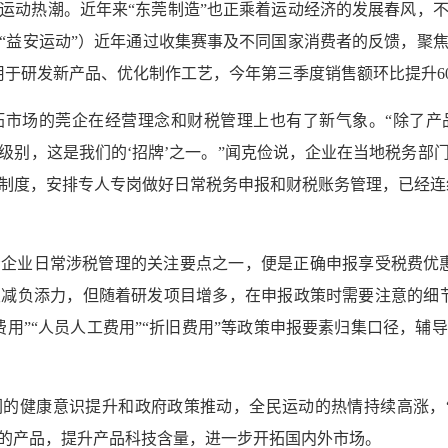
运动热潮。近年来“东莞制造”也正乘着运动经济的发展春风，
“益安运动”）近年通过收集赛事及不同国家消费者的反馈，聚
用于研发新产品、优化制作工艺，今年第三季度销售额环比提升6
拓市场的莞企在经营理念和财税管理上也有了新气象。“除了产
级别，这是我们的‘招牌’之一。”闻克俭说，企业在当地税务部
制度，安排专人专岗做好日常税务申报和财税账务管理，已经连
企业日常涉税管理的关注要点之一，便是正确申报享受税费优
减负添力，但随着研发项目增多，在申报政策时需要注意的细
费用”“人员人工费用”“折旧费用”等政策申报要素归集口径，辅
的健康意识提升和政府政策推动，全民运动的热情持续高涨，
的产品，提升产品科技含量，进一步开拓国内外市场。