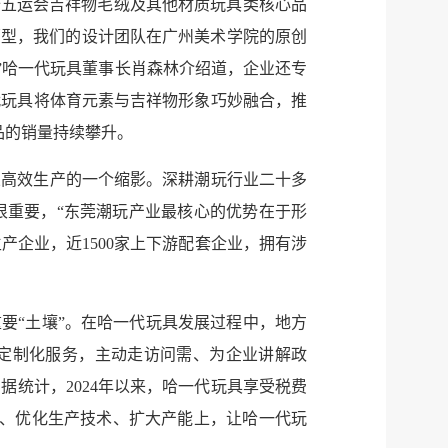
十五运会吉祥物毛绒及其他材质玩具类核心品
原型，我们的设计团队在广州美术学院的原创
服务网
政务
。”哈一代玩具董事长肖森林介绍道，企业还专
代玩具将体育元素与吉祥物形象巧妙融合，推
公示
执法
品的销量持续攀升。
税务局
电子
业高效生产的一个缩影。深耕潮玩行业二十多
微信
很重要，“东莞潮玩产业最核心的优势在于形
产企业，近1500家上下游配套企业，拥有涉
微博
新浪
传递
政声
要“土壤”。在哈一代玩具发展过程中，地方
”定制化服务，主动走访问需、为企业讲解政
建议
网站
统计，2024年以来，哈一代玩具享受税费
发、优化生产技术、扩大产能上，让哈一代玩