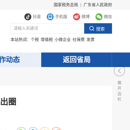
国家税务总局
|
广东省人民政府
抖音
手机版
微博
微信
本站热词：
个税
增值税
小微企业
社保费
发票
作动态
返回省局
展
开
边
栏
再出圈