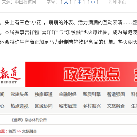
来源：
中国报道网
字号：
[
大
]
[
中
]
[
小
]
打印本页
，头上有三色“小花”，萌萌的外表、活力满满的互动表演……整
，本届赛事吉祥物“喜洋洋”与“乐融融”也火爆出圈，成为粤港
运会特许生产商正加足马力赶制吉祥物纪念品的订单。热火朝天