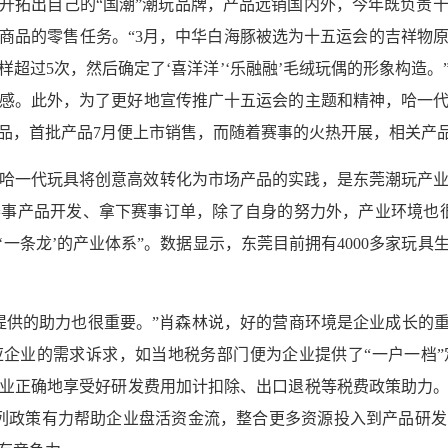
成功开拓出自己的“国潮”潮玩品牌，产品远销国内外，今年既负责
商品的零售任务。“3月，中华白海豚被选为十五运会的吉祥物
样超过5次，然后确定了‘喜洋洋’‘乐融融’毛绒玩偶的形象构造
感。此外，为了更好地宣传推广十五运会的主题和精神，哈一
产品，首批产品7月便上市销售，而随着赛事的火热开展，相关产
哈一代玩具将创意高效转化为市场产品的实践，是东莞潮玩产
事产品开发、拿下赛事订单，除了自身的努力外，产业环境也
一条龙’的产业体系”。数据显示，东莞目前拥有4000多家玩具生
提供的助力也很重要。”肖森林说，好的营商环境是企业成长的重
企业的需求诉求，如当地税务部门便为企业提供了“一户一档
业正确地享受好研发费用加计扣除、出口退税等税费政策助力。据
系列政策有力帮助企业盘活资金流，整合更多资源投入到产品研