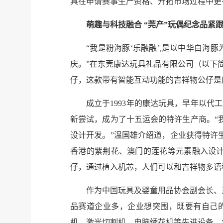
具在申请赛事生产资格、开拓市场过程中更
萌趣与科技融合 “莞产”玩偶纪念品紧
“我是粉海豚‘乐融融’,是以中华白
庆。”在东莞康达玩具礼品有限公司（以下简
仔，这款带有智能互动功能的吉祥物公仔是
成立于1993年的康达玩具，早年以
新尝试，成为了十五运会的特许生产商。“
设计开发。”温国雄介绍道，企业获得特许
香港的紫荆花、澳门的莲花等元素融入设计
仔，通过植入机芯，人们可以和吉祥物多语
作为中国玩具及婴童用品协会副会长、
品赛道企业多，企业想突围，既要有自己
机、激光切割机、电脑绣花机等先进设备，年