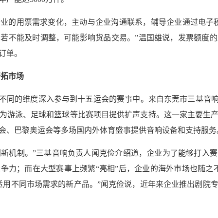
业的用票需求变化，主动与企业沟通联系，辅导企业通过电子
若不能及时调整，可能影响货品交易。”温国雄说，发票额度
订单。
开拓市场
在不同的维度深入参与到十五运会的赛事中。来自东莞市三基音响
为游泳、足球和篮球等比赛项目提供扩声支持。这一家主要生
亚运会、巴黎奥运会等多场国内外体育盛事提供音响设备和支持服务
’创新机制。”三基音响负责人闻克俭介绍道，企业为了能够打入
争力；而在大型赛事上频繁“亮相”后，企业的海外市场也随之不
适用不同市场需求的新产品。”闻克俭说，近年来企业推出剧院