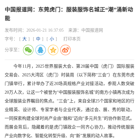
中国报道网：东莞虎门：服装服饰名城正“潮”涌新动
能
发布时间：
2026-01-21 16:37:05
来源：
中国报道网
字号：
[
大
]
[
中
]
[
小
]
打印本页
分享至：
今年11月，2025世界服装大会、第28届中国（虎门）国际服装
交易会、2025大湾区（虎门）时装周（以下简称“三会”）在东莞市虎
门镇举行，累计举办了近20场高规格产业对接活动，参观人数突破
20万人次，让这一个被誉为“中国服装服饰名城”的南方小镇再次成为
全球服装业界瞩目的焦点。“三会”上，来自全球25个国家和地区的行
业精英、设计师、专家学者与企业代表，通过会、展、秀的联动，
一同探索构建全球时尚产业由“融和”迈向“多元共生”的协作新范式。
而展会背后，隐藏着的是虎门镇政企一同齐心协力，推动传统服装
产业向数字化、智能化转型升级、向“新”发展的动人故事。