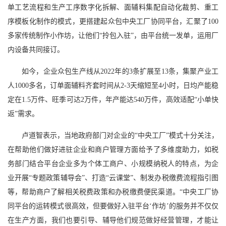
单工艺流程和生产工序数字化拆解、面辅料集配自动化裁剪、重工
序模板化制作的模式，更搭建起众包中央工厂协同平台，汇聚了100
多家传统制作小作坊，让他们“拎包入驻”，由平台统一发单，运用厂
内设备共同接订。
如今，企业众包生产线从2022年的3条扩展至13条，集聚产业工
人1000多名，订单面辅料齐套时间从2-3天缩短至4小时，日均产能稳
定在1.5万件、旺季可达2万件，年产能达540万件，高效适配“小单快
返”需求。
卢道智表示，当地政府部门对企业的“中央工厂”模式十分关注，
在帮助他们做好进驻企业和商户管理方面给予了多维度助力，如税
务部门结合平台企业多为个体工商户、小规模纳税人的特点，为企
业开展“专题政策辅导会”、打造“云课堂”、制发办税缴费流程指引图
等，帮助商户了解相关税费政策和办税缴费便民渠道。“中央工厂协
同平台的运转模式很高效，但要做好入驻平台‘作坊’的服务并不仅仅
在生产方面，我们也要引导、辅导他们规范做好经营管理，才能让