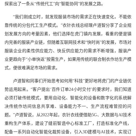
探索出了一条从“传统代工”向“智能协同”的发展之路。
“我们刚成立时，就发现服装市场的需求正在快速变化，不能依
靠传统的分包代工生产模式。”衣针衣线总经理卢道智分享了企业规
划发展方向的考量因素，他们选择在虎门镇内发展，看重的便是镇
内完善的服装产业链，但随着互联网技术和“快时尚”的发展，市场对
服装企业的柔性供应能力、快反供应能力的需求不断增强，服装产
业更趋向于“小单快返”按需生产，如果用传统的联合制衣作坊生产模
式，便很难满足市场的需求。
卢道智和同事们开始思考如何用“科技”更好地将虎门的产业链优
势运用起来。“客户提出‘百件订单24小时交付’的要求时，我们知道
必须打破传统模式，要用自动化、智能化的设备和数字化的系统解
决传统作坊间信息共享难、设备能力不一、生产流程难管控的问
题。”卢道智说，从2022年起，衣针衣线便借助5G、大数据与AI技术
重构生产体系，建设了缝前智造中心标准工厂，打造标准化产线，
配备一系列自动化智能化裁剪设备，引入3D建模与AI技术，实现订