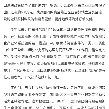
口退税政策给予了我们助力”。据统计，2025年以来企业已经办理了
出口退税约600万元，快速回流的资金能让企业更好地盘活资金流，
及时做好原材料采购和设备更新，更好地保障海外订单交付。
今年以来，广东税务部门持续优化出口退税办理流程和相关服
务，在年初发布的《关于进一步发挥税收职能作用助力广东省现代
化产业体系建设的若干措施》中，明确将符合条件的一类、二类出
口企业正常出口退税业务平均办理时间压缩至3个工作日，健全完善
先进制造业等重点出口企业直联制度。“现在我们办理出口退税都
是‘无纸化’线上申报，单证备案都可以采取电子化模式，便捷度不断
提升。”岑定基表示，出口退税服务的持续优化让企业的“出海”更有
信心和底气，下来还将继续开拓市场。
在虎门，与衣针衣线、恒悦服饰一般，走数字化、智能化的转
型升级之路的企业不在少数。虎门服装这一支柱产业的发展韧劲和
活力正持续增强。官方数据显示，2024年，虎门镇已拥有服装服饰
生产企业近3000家，总生产面积251万平方米，从业人员超过20万