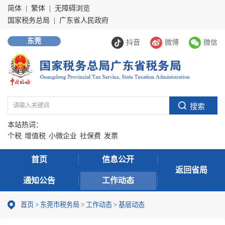
简体
|
繁体
|
无障碍浏览
国家税务总局
|
广东省人民政府
东莞
抖音
微博
微信
本站热词：
个税
增值税
小微企业
社保费
发票
首页
信息公开
返回省局
通知公告
工作动态
首页
>
东莞市税务局
>
工作动态
>
基层动态