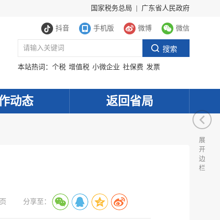
国家税务总局
|
广东省人民政府
抖音
手机版
微博
微信
本站热词：
个税
增值税
小微企业
社保费
发票
作动态
返回省局
展
开
边
栏
页
分享至：