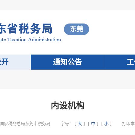
东莞
公开
通知公告
工
内设机构
国家税务总局东莞市税务局
字号：
[
大
]
[
中
]
[
小
]
打印本