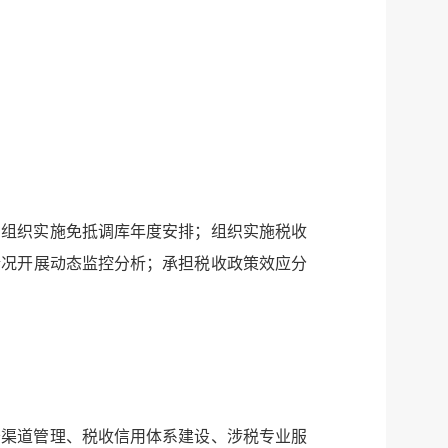
服务网
政务
，组织实施免抵调库年度安排；组织实施税收
公示
执法
情况开展动态监控分析；承担税收政策效应分
税务局
电子
微信
微博
新浪
务渠道管理、税收信用体系建设、涉税专业服