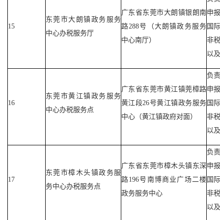
广东省东莞市大朗镇银朗南
申
东莞市大朗镇政务服务
15
路288号（大朗镇政务服务
国
中心办税服务厅
中心南厅）
非
以
负
广东省东莞市黄江镇莞樟路
申
东莞市黄江镇政务服务
16
黄江段26号黄江镇政务服务
国
中心办税服务点
中心（黄江镇政府对面）
非
以
负
广东省东莞市樟木头镇东深
申
东莞市樟木头镇政务服
17
路196号南博商业广场二楼
国
务中心办税服务点
政务服务中心
非
以