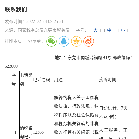
联系我们
发布时间：
2022-02-24 09:25:21
来源：
国家税务总局东莞市税务局
字号：
[
大
]
[
中
]
[
小
]
打印本页
分享至：
地址：东莞市南城鸿福路93号 邮政编码：
523000
序
电话类
电话号码
用途
接听时间
号
别
解答纳税人关于国家税
收法律、行政法规、纳
自动语音：7天
税程序以及社会保险费
×24小时；
和税务机关管辖的非税
纳税咨
人工服务：工
1
12366
收入征管有关问题（税
询电话
作日8:30-