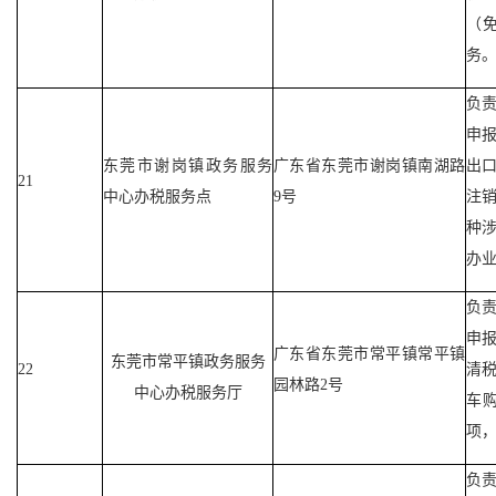
（
务
负
申
东莞市谢岗镇政务服务
广东省东莞市谢岗镇南湖路
出
21
中心办税服务点
9号
注
种
办
负
申
广东省东莞市常平镇常平镇
东莞市常平镇政务服务
22
清
园林路2号
中心办税服务厅
车
项
负