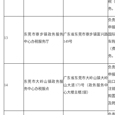
税
务
负
申
东莞市寮步镇政务服务
广东省东莞市寮步镇富兴路
国
13
中心办税服务厅
149号
车
（
务
负
申
广东省东莞市大岭山镇大岭
东莞市大岭山镇政务服
出
14
山大道173号（政务服务中
务中心办税服点
注
心大楼主楼2层）
购
及
负