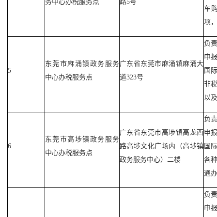
务中心办税服务点
路5号
车
项
负
申
东莞市麻涌镇政务服务
广东省东莞市麻涌镇麻涌大
5
国
中心办税服务点
道323号
非
以
负
广东省东莞市高埗镇高龙西
申
东莞市高埗镇政务服务
6
路高埗文化广场内（高埗镇
国
中心办税服务点
政务服务中心）二楼
各
通
负
申