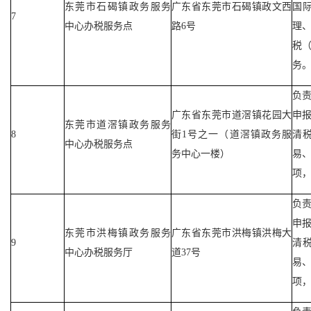
东莞市石碣镇政务服务
广东省东莞市石碣镇政文西
国
7
中心办税服务点
路6号
理
税
务
负
广东省东莞市道滘镇花园大
申
东莞市道滘镇政务服务
8
街1号之一（道滘镇政务服
清
中心办税服务点
务中心一楼）
易
项
负
申
东莞市洪梅镇政务服务
广东省东莞市洪梅镇洪梅大
9
清
中心办税服务厅
道37号
易
项