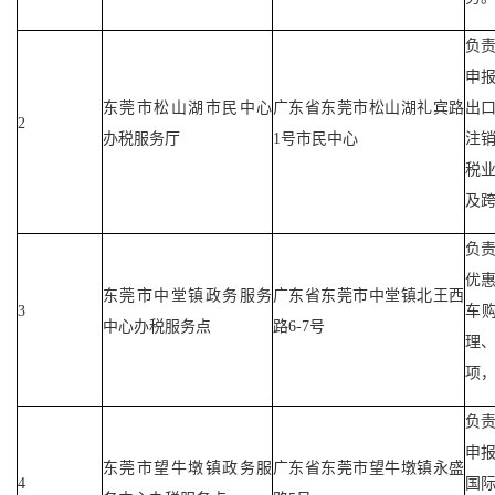
负
申
东莞市松山湖市民中心
广东省东莞市松山湖礼宾路
出
2
办税服务厅
1号市民中心
注
税
及
负
优
东莞市中堂镇政务服务
广东省东莞市中堂镇北王西
3
车
中心办税服务点
路6-7号
理
项
负
申
东莞市望牛墩镇政务服
广东省东莞市望牛墩镇永盛
4
国