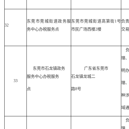
东莞市莞城街道政务服
东莞市莞城街道高第街1号
负
32
务中心办税服务点
市民广场西楼2楼
交
理
东莞市石龙镇政务
广东省东莞市
明
服务中心办税服务
石龙镇龙城二
33
理
点
路8号
种
域
理