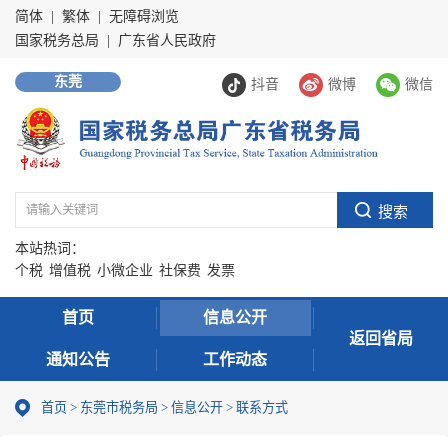
简体
|
繁体
|
无障碍浏览
国家税务总局
|
广东省人民政府
东莞
抖音
微博
微信
本站热词：
个税
增值税
小微企业
社保费
发票
首页
信息公开
返回省局
通知公告
工作动态
首页
>
东莞市税务局
>
信息公开
>
联系方式