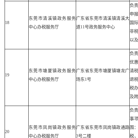
负
申
东莞市清溪镇政务服务
广东省东莞市清溪镇清溪大
18
国
中心办税服务厅
道11号政务服务中心
非
以
负
优
东莞市塘厦镇政务服务
广东省东莞市塘厦镇塘龙广
清
19
中心办税服务厅
场东1号
退
税
及
负
事
东莞市凤岗镇政务服务
广东省东莞市凤岗镇政通路
围
20
中心办税服务厅
3号二楼
税