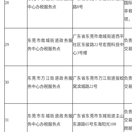
28
国
中心办税服务点
路8号
非
项
广东省东莞市南城街道西平
东莞市南城街道政务服
负
29
社区东骏路22号宏图科技中
务中心办税服务点
交
心3号楼
东莞市万江街道政务服
广东省东莞市万江街道拔蛟
负
30
务中心办税服务点
窝滨城路22号
交
负
东莞市东城街道政务服
广东省东莞市东城街道主山
31
交
务中心办税服务点
东源路65号东海阳光108
跨