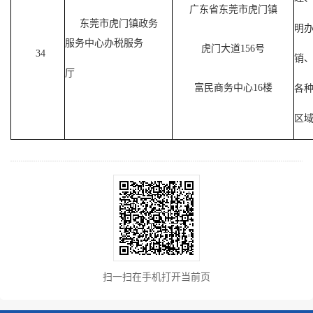
广东省东莞市虎门镇
东莞市虎门镇政务
明
服务中心办税服务
虎门大道156号
34
销
厅
富民商务中心16楼
各
区
扫一扫在手机打开当前页