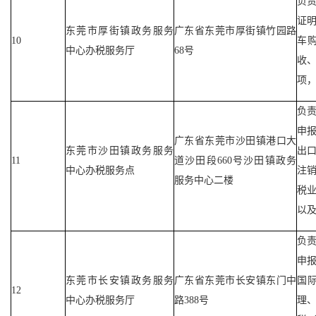
负
证
东莞市厚街镇政务服务
广东省东莞市厚街镇竹园路
10
车
中心办税服务厅
68号
收
项
负
申
广东省东莞市沙田镇港口大
东莞市沙田镇政务服务
出
11
道沙田段660号沙田镇政务
中心办税服务点
注
服务中心二楼
税
以
负
申
东莞市长安镇政务服务
广东省东莞市长安镇东门中
国
12
中心办税服务厅
路388号
理