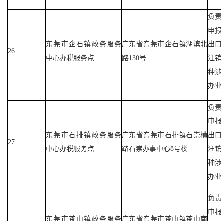
负
申
东莞市企石镇政务服务
广东省东莞市企石镇湖滨北
出
26
中心办税服务点
路130号
注
种
办
负
申
东莞市石排镇政务服务
广东省东莞市石排镇石崇横
出
27
中心办税服务点
路石崇办事中心8号楼
注
种
办
负
申
东莞市茶山镇政务服务
广东省东莞市茶山镇茶山南