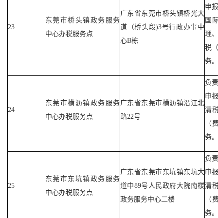
申
广东省东莞市桥头镇桥光大
东莞市桥头镇政务服务
国
23
道（桥头段)3号行政办事中
中心办税服务点
理
心B栋
税
务
负
申
东莞市横沥镇政务服务
广东省东莞市横沥镇沿江北
24
清
中心办税服务点
路22号
（
务
负
广东省东莞市东坑镇东坑大
申
东莞市东坑镇政务服务
25
道中89号人民政府大院南楼
清
中心办税服务点
政务服务中心二楼
（
务