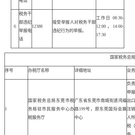
电话
税务干
工作日 08:30-
部违纪
接受举报人对税务干部
6
12388
12:00，14:00-
举报电
违纪行为的举报。
17:30
话
国家税务总
序号
办税厅名称
详细地址
业
负
申
国家税务总局东莞市税
广东省东莞市南城街道鸿福
出
1
务局驻市民服务中心办
路199号，原东莞国际会展
注
税服务厅
中心
人
税
务