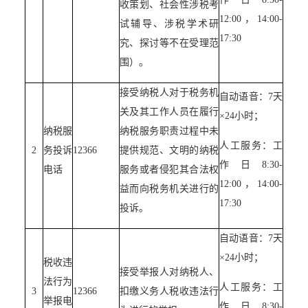
收策划、社会性涉税考
12:00，14:00-
试辅导、涉税学术研
17:30
究、探讨等不在受理范
围）。
接受纳税人对于税务机
自动语音：7天
关及其工作人员在履行
×24小时；
纳税服
纳税服务职责过程中未
人工服务：工
2
务投诉
12366
提供规范、文明的纳税
作日8:30-
电话
服务或者侵犯其合法权
12:00，14:00-
益而向税务机关进行的
17:30
投诉。
自动语音：7天
×24小时；
税收违
接受举报人对纳税人、
法行为
人工服务：工
3
12366
扣缴义务人税收违法行
举报电
作日8:30-