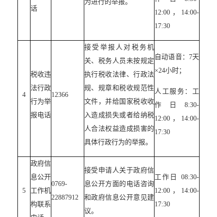
为进行的举报。
话
12:00，14:00-
17:30
接受举报人对税务机
自动语音：7天
关、税务人员未按规定
×24小时；
税收违
执行税收法律、行政法
法行政
规、规章和税收规范性
人工服务：工
4
12366
行为举
文件，并给国家税收收
作日8:30-
报电话
入造成损失或者给纳税
12:00，14:00-
人合法权益造成损害的
17:30
具体行政行为的举报。
政府信
接受申请人关于政府信
息公开
工作日 08:30-
0769-
息公开方面的电话咨询
5
工作机
12:00，14:00-
22887912
和政府信息公开意见建
构联系
17:30
议。