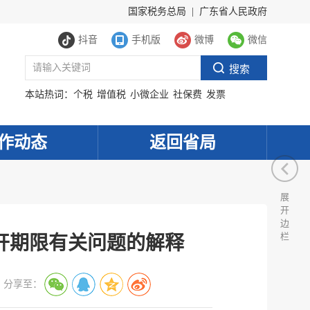
国家税务总局
|
广东省人民政府
抖音
手机版
微博
微信
本站热词：
个税
增值税
小微企业
社保费
发票
作动态
返回省局
展
开
边
栏
开期限有关问题的解释
分享至：