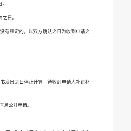
日。
请之日。
服务网
政务
，没有规定的，以双方确认之日为收到申请之
公示
执法
税务局
电子
微信
知书发出之日停止计算，待收到申请人补正材
微博
新浪
传递
政声
信息公开申请。
建议
网站