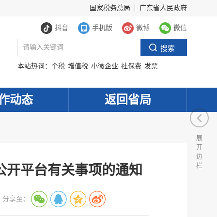
国家税务总局
|
广东省人民政府
抖音
手机版
微博
微信
本站热词：
个税
增值税
小微企业
社保费
发票
作动态
返回省局
展
开
边
栏
公开平台有关事项的通知
分享至：