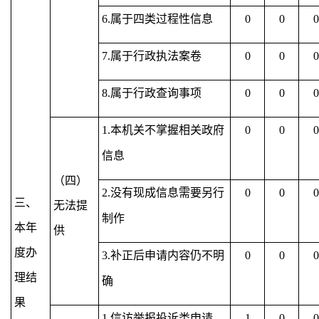
6.属于四类过程性信息
0
0
0
7.属于行政执法案卷
0
0
0
8.属于行政查询事项
0
0
0
1.本机关不掌握相关政府
0
0
0
信息
（四）
2.没有现成信息需要另行
0
0
0
三、
无法提
制作
本年
供
度办
3.补正后申请内容仍不明
0
0
0
理结
确
果
1.信访举报投诉类申请
1
0
0