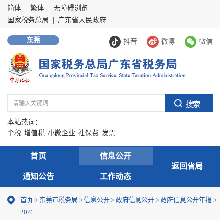
简体
|
繁体
|
无障碍浏览
国家税务总局
|
广东省人民政府
东莞
抖音
微博
微信
本站热词：
个税
增值税
小微企业
社保费
发票
首页
信息公开
返回省局
通知公告
工作动态
首页
>
东莞市税务局
>
信息公开
>
政府信息公开
>
政府信息公开年报
>
2021