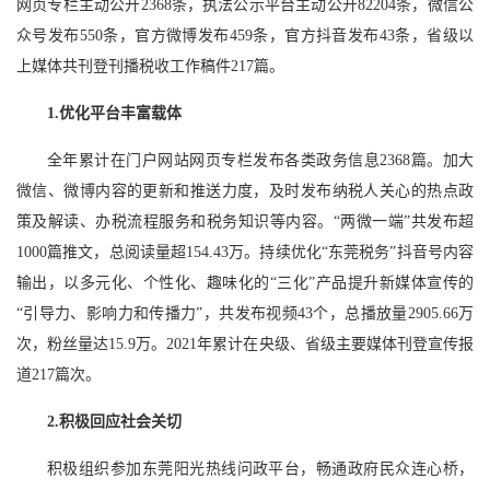
网页专栏主动公开2368条，执法公示平台主动公开82204条，微信公
众号发布550条，官方微博发布459条，官方抖音发布43条，省级以
上媒体共刊登刊播税收工作稿件217篇。
1.优化平台丰富载体
全年累计在门户网站网页专栏发布各类政务信息
2368篇。
加大
微信、微博内容的更新和推送力度，及时发布纳税人关心的热点政
策及解读、办税流程服务和税务知识等内容。
“两微一端”共发布超
1000篇推文，总阅读量超154.43万。
持续优化
“东莞税务”抖音号内容
输出，以多元化、个性化、趣味化的“三化”产品提升新媒体宣传的
“引导力、影响力和传播力”，共发布视频43个，总播放量2905.66万
次，粉丝量达15.9万。2021年累计在央级、省级主要媒体刊登宣传报
道217篇次。
2.积极回应社会关切
积极组织参加东莞阳光热线问政平台，畅通政府民众连心桥，