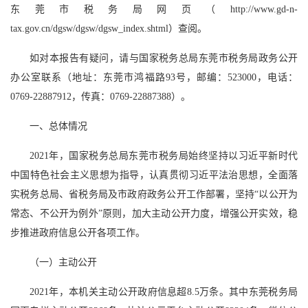
东莞市税务局网页
（
http://
www.gd-n-
tax.gov.cn
/dgsw/dgsw/dgsw_index.shtml
）查阅。
如对本报告有疑问，请与国家税务总局
东莞市税务局
政务公开
办公室联系（地址：
东莞市鸿福路
93号
，
邮编：
523000，电话：
0769-22887912，传真：0769-22887388
）。
一、总体情况
2021年，国家税务总局东莞市税务局始终坚持以习近平新时代
中国特色社会主义思想为指导，认真贯彻习近平法治思想，全面落
实税务总局、省税务局及市政府政务公开工作部署，坚持“以公开为
常态、不公开为例外”原则，加大主动公开力度，增强公开实效，稳
步推进政府信息公开各项工作。
（一）主动公开
2021年，本机关主动公开政府信息超8.5万条。其中东莞税务局