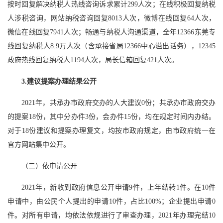
按时回复解决纳税人热线咨询诉求累计
299人次；在线积极回复纳税
人涉税咨询，网站纳税咨询回复8013人次，微博在线回复64人次，
微信在线回复7941人次；畅通与纳税人沟通渠道，全年12366东莞专
线回复纳税人8.9万人次（含承接省局12366中心溢出话务），12345
政府热线回复纳税人1194人次，局长信箱回复421人次。
3.建议提案办理结果公开
202
1
年，共承办
市政府
交办的人大建议
0
份；共承办
市政府
交办
的提案
18份，其中分办件3份，会办件15份，均在规定时间内办结。
对于18份建议和提案办理复文，均按市政府规定，由市政府统一在
官方网站集中公开。
（二）依申请公开
2021年，新收到政府信息公开申请9
件
，上年结转
1件
。在
10
件
申请中，由公民个人提出的申请
10
件，占比
100
%；企业提出申请
0
件。对所有申请，均依法依规进行了审查办理，
20
21
年办理完结
10