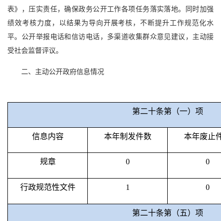
表
》，压实责任，确保
政务公开工作
各项任务
落实落地
。
同时加强
绩效
考核
力度
，
以
结果为导向开展考核，不断
提升工作规范化
水
平
。公开举报电话和信访电话，多渠道收集群众意见建议，主动接
受社会监督
评议
。
二、主动公开政府信息情况
第二十条第（一）项
信息内容
本年
制
发件
数
本年废止
规章
0
0
行政规范性文件
1
0
第二十条第（五）项