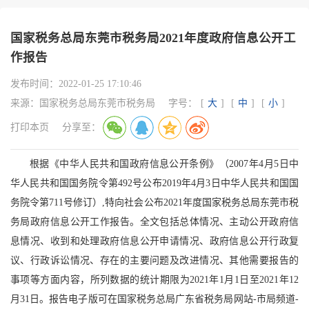
国家税务总局东莞市税务局2021年度政府信息公开工
作报告
发布时间：
2022-01-25 17:10:46
来源：
国家税务总局东莞市税务局
字号：
[
大
]
[
中
]
[
小
]
打印本页
分享至：
根据《中华人民共和国政府信息公开条例》（
2007年4月5日中
华人民共和国国务院令第492号公布2019年4月3日中华人民共和国国
务院令第711号修订）,
特向社会公布
20
21
年
度
国家税务总局
东莞市税
务局
政府信息公开
工作
报告。全文包括
总体情况、主动公开政府信
息情况、收到和处理政府信息公开申请情况、政府信息公开行政复
议、行政诉讼情况、存在的主要问题及改进情况、其他需要报告的
事项等方面内容
，
所列数据的统计期限为
20
21
年
1月1日至20
21
年
12
月31日
。
报告电子版可在国家税务总局
广东省税务局
网站
-市局频道-