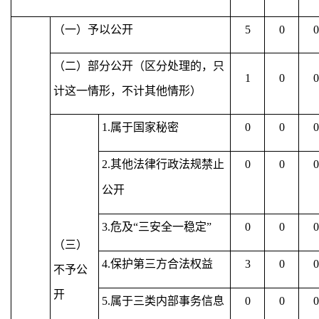
（一）予以公开
5
0
0
（二）部分公开
（区分处理的，只
1
0
0
计这一情形，不计其他情形）
1.属于国家秘密
0
0
0
2.其他法律行政法规禁止
0
0
0
公开
3.危及“三安全一稳定”
0
0
0
（三）
4.保护第三方合法权益
3
0
0
不予公
开
5.属于三类内部事务信息
0
0
0