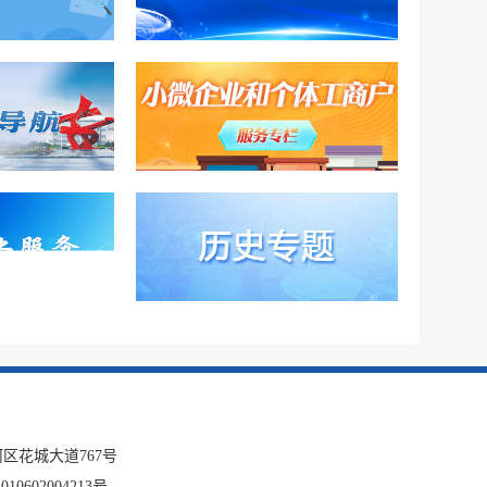
税务局
电子
微信
微博
新浪
传递
政声
建议
网站
区花城大道767号
10602004213号