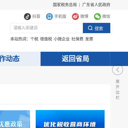
国家税务总局
|
广东省人民政府
抖音
手机版
微博
微信
本站热词：
个税
增值税
小微企业
社保费
发票
作动态
返回省局
展
开
边
栏
服务网
政务
公示
执法