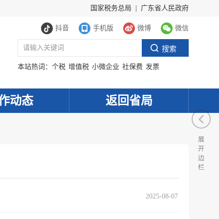
国家税务总局
|
广东省人民政府
抖音
手机版
微博
微信
本站热词：
个税
增值税
小微企业
社保费
发票
作动态
返回省局
展
开
边
栏
2025-08-07