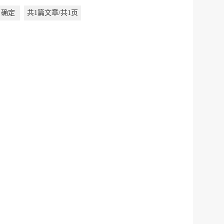
确定
共1篇文章/共1页
服务网
政务
公示
执法
税务局
电子
微信