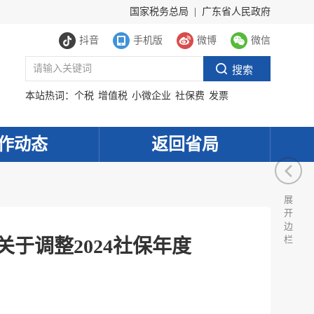
国家税务总局
|
广东省人民政府
抖音
手机版
微博
微信
本站热词：
个税
增值税
小微企业
社保费
发票
作动态
返回省局
展
开
边
栏
于调整2024社保年度