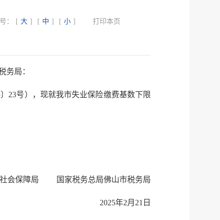
服务网
号：
[
大
]
[
中
]
[
小
]
打印本页
政务
公示
执法
税务局
税务局：
电子
25〕23号）
，
现就我市失业保险缴费基数下限
微信
微博
新浪
传递
政声
建议
网站
社会保障局
国家税务总局佛山市税务局
2025年2月21日