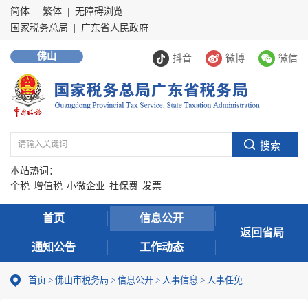
简体
|
繁体
|
无障碍浏览
国家税务总局
|
广东省人民政府
佛山
抖音
微博
微信
本站热词：
个税
增值税
小微企业
社保费
发票
首页
信息公开
返回省局
通知公告
工作动态
首页
>
佛山市税务局
>
信息公开
>
人事信息
>
人事任免