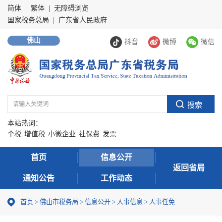
简体
|
繁体
|
无障碍浏览
国家税务总局
|
广东省人民政府
佛山
抖音
微博
微信
本站热词：
个税
增值税
小微企业
社保费
发票
首页
信息公开
返回省局
通知公告
工作动态
首页
>
佛山市税务局
>
信息公开
>
人事信息
>
人事任免