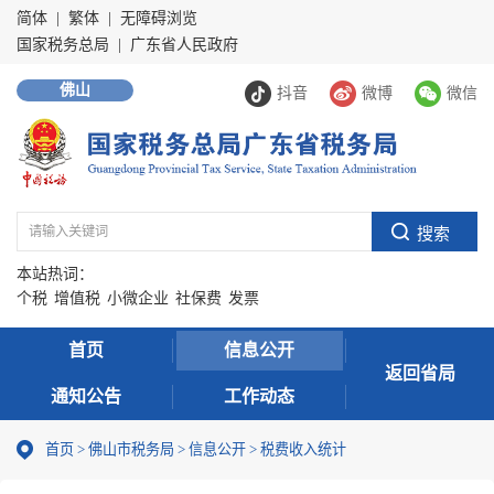
简体
|
繁体
|
无障碍浏览
国家税务总局
|
广东省人民政府
佛山
抖音
微博
微信
本站热词：
个税
增值税
小微企业
社保费
发票
首页
信息公开
返回省局
通知公告
工作动态
首页
>
佛山市税务局
>
信息公开
>
税费收入统计