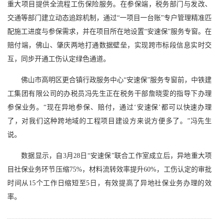
重大项目提供全流程工伤保险服务。在参保端，税务部门与发改、
交通等部门建立动态追踪机制，通过“一项目一台账”专户管理精准匹
配施工进度与参保需求，并在项目所在地设置“安速保”服务专窗。在
赔付端，佛山、肇庆两地打通数据壁垒，实现跨市标段信息实时交
互，同步开通工伤认定绿色通道。
佛山市高明区更合镇行政服务中心
“安速保”服务专窗前，中铁建
工集团有限公司的办税员冯先生正在税务干部詹晓雯的指导下办理
参保业务。“现在异地参保、赔付，通过‘安速保’都可以快速办理
了，对我们这种跨地域的工程项目建设方来说方便多了。”冯先生
说。
数据显示，自
3月28日“安速保”联合工作室成立后，异地重大项
目社保业务环节压缩75%，材料流转效率提升60%，工伤认定的审批
时间从15个工作日缩短至5日，有效提高了异地社保业务办理的效
率。