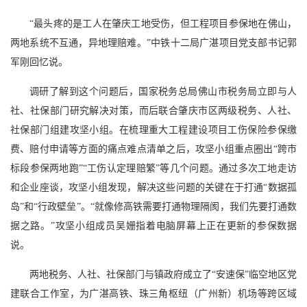
“最头疼的是工人在肇庆工地受伤，但工程项目参保地在佛山，
两地系统不互通，异地理赔难。”中铁十二局广湛项目党支部书记郭
军刚回忆说。
调研了解到这个问题后，国家税务总局佛山市税务局立即与人
社、社保部门研究解决对策，而后联合肇庆市区两级税务、人社、
社保部门组建攻坚小组。在梳理重大工程建设项目工伤保险参保缴
费、赔付申请等方面的痛点难点清单之后，攻坚小组重点圈出
“跨市
标段参保两地跑”“工伤认定理赔繁”等几个问题。通过多次工地走访
和企业座谈，攻坚小组发现，解决这些问题的关键在于打通“数据孤
岛”和“行政壁垒”。“就像修高铁需要打通物理隔阂，我们先要打通数
据之路。”攻坚小组成员吴姗指着电脑屏幕上正在更新的参保数据
说。
两地税务、人社、社保部门与镇政府成立了
“安速保”临空地区党
建联合工作室，为广湛高铁、珠三角枢纽（广州新）机场等跨区域