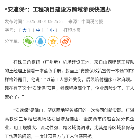
“安速保”：工程项目建设方跨域参保快速办
发布时间：
2025-08-01 09:25:52
来源：
中国税务报
字号：
[
大
]
[
中
]
[
小
]
打印本页
分享至：
在珠三角枢纽（广州新）机场建设工地，来自山西建筑工程队
的王经理正翻看一本蓝色手册，封面上
“安速保政策宣传一本通”的字
样格外醒目。他说：“以前工人意外受伤，后续赔付程序非常麻烦。
现在有了这个‘安速保’项目，参保程序简化了，企业风险少了，工人
安心了。”
“安速保”是佛山、肇庆两地税务部门的一次协同创新实践。广湛
高铁珠三角枢纽机场站项目涉及佛山、肇庆两市的超百家分包企
业，用工规模大、流动性强、跨区域协调难，尤其是跨区域参保与
工伤理赔问题，一度让项目方与工人倍感困扰。