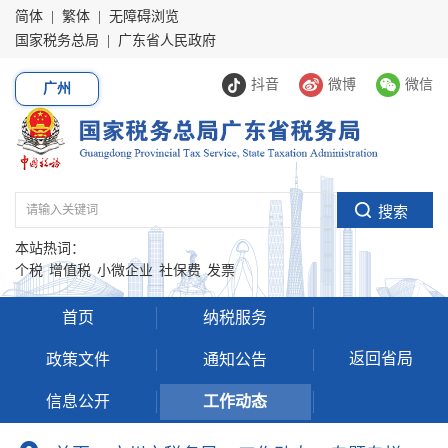
简体
|
繁体
|
无障碍浏览
国家税务总局
|
广东省人民政府
抖音
微博
微信
广州
本站热词：
个税
增值税
小微企业
社保费
发票
首页
纳税服务
返回省局
政策文件
通知公告
信息公开
工作动态