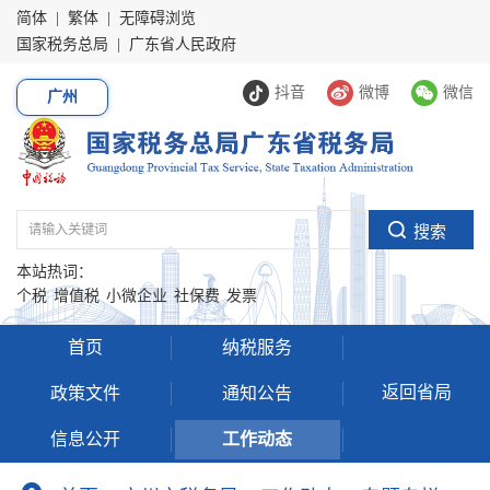
简体
|
繁体
|
无障碍浏览
国家税务总局
|
广东省人民政府
抖音
微博
微信
广州
本站热词：
个税
增值税
小微企业
社保费
发票
首页
纳税服务
返回省局
政策文件
通知公告
信息公开
工作动态