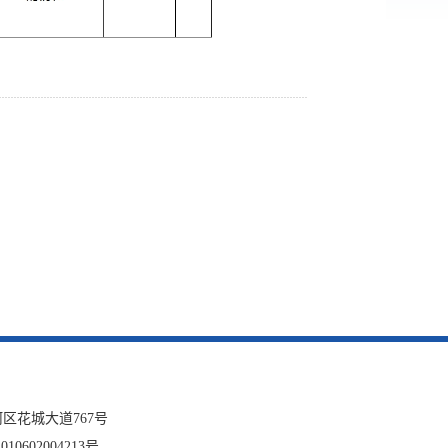
网站
英文网
服务网
公示
税务局
区花城大道767号
微博
10602004213号