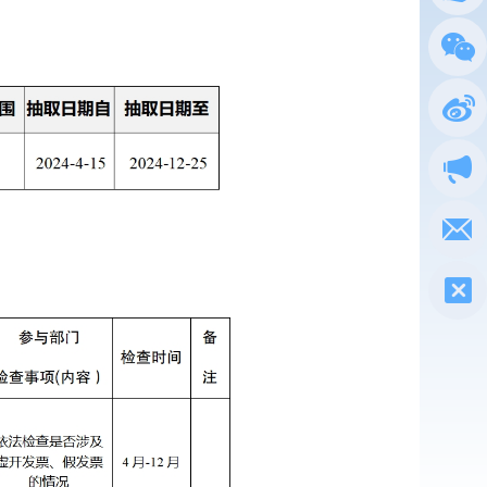
总局
政务
执法
电子
税惠通
微信
新浪
政声