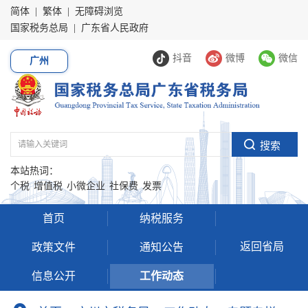
简体
|
繁体
|
无障碍浏览
国家税务总局
|
广东省人民政府
抖音
微博
微信
广州
本站热词：
个税
增值税
小微企业
社保费
发票
首页
纳税服务
返回省局
政策文件
通知公告
信息公开
工作动态