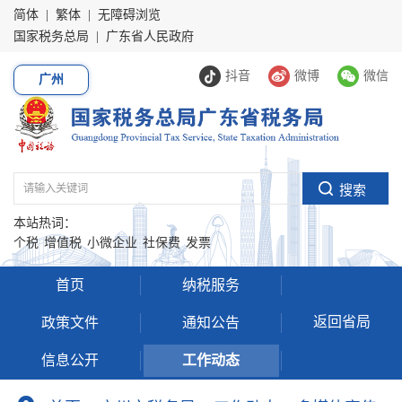
简体
|
繁体
|
无障碍浏览
国家税务总局
|
广东省人民政府
抖音
微博
微信
广州
本站热词：
个税
增值税
小微企业
社保费
发票
首页
纳税服务
返回省局
政策文件
通知公告
信息公开
工作动态