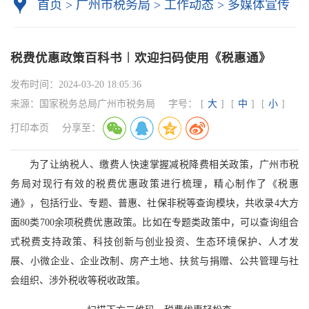
首页
>
广州市税务局
>
工作动态
>
多媒体宣传
税费优惠政策百科书︱欢迎扫码使用《税惠通》
发布时间：
2024-03-20 18:05:36
来源：
国家税务总局广州市税务局
字号：
[
大
]
[
中
]
[
小
]
打印本页
分享至：
为了让纳税人、缴费人快速掌握减税降费相关政策，广州市税
务局对现行有效的税费优惠政策进行梳理，精心制作了《税惠
通》，包括行业、专题、普惠、社保非税等查询模块，共收录4大方
面80类700余项税费优惠政策。比如在专题类政策中，可以查询组合
式税费支持政策、科技创新与创业投资、生态环境保护、人才发
展、小微企业、企业改制、房产土地、扶贫与捐赠、公共管理与社
会组织、涉外税收等税收政策。