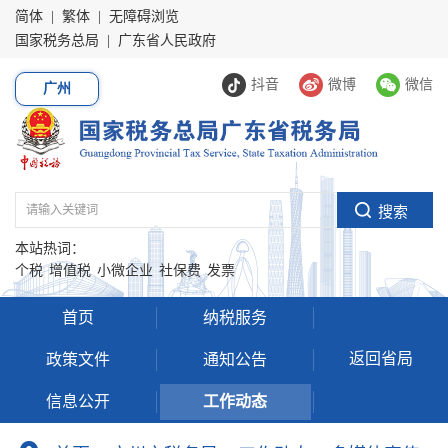
简体
|
繁体
|
无障碍浏览
国家税务总局
|
广东省人民政府
抖音
微博
微信
广州
本站热词：
个税
增值税
小微企业
社保费
发票
首页
纳税服务
返回省局
政策文件
通知公告
信息公开
工作动态