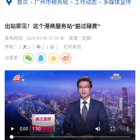
首页
>
广州市税务局
>
工作动态
>
多媒体宣传
出站即见！这个港商服务站“掂过碌蔗”
发布时间：
2025-01-06 15:59:48
来源：
花城+
字号：
[
大
]
[
中
]
[
小
]
打印本页
分享至：