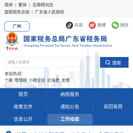
简体
|
繁体
|
无障碍浏览
国家税务总局
|
广东省人民政府
抖音
微博
微信
广州
本站热词：
个税
增值税
小微企业
社保费
发票
首页
纳税服务
返回省局
政策文件
通知公告
信息公开
工作动态