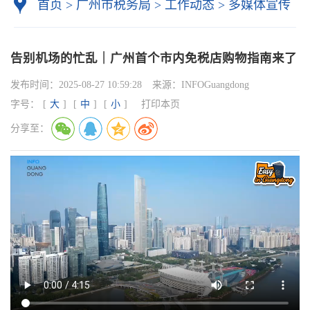
首页
>
广州市税务局
>
工作动态
>
多媒体宣传
告别机场的忙乱｜广州首个市内免税店购物指南来了
发布时间：
2025-08-27 10:59:28
来源：
INFOGuangdong
字号：
[
大
]
[
中
]
[
小
]
打印本页
分享至：