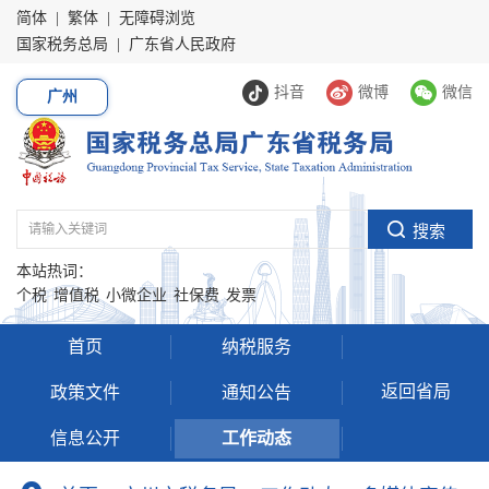
简体
|
繁体
|
无障碍浏览
国家税务总局
|
广东省人民政府
抖音
微博
微信
广州
本站热词：
个税
增值税
小微企业
社保费
发票
首页
纳税服务
返回省局
政策文件
通知公告
信息公开
工作动态