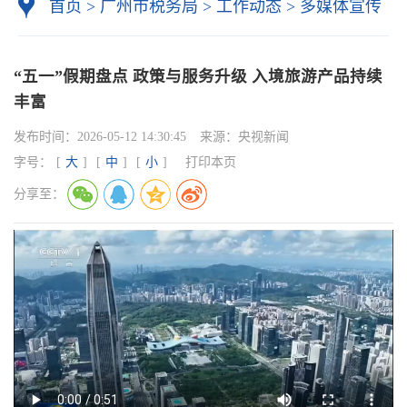
首页
>
广州市税务局
>
工作动态
>
多媒体宣传
“五一”假期盘点 政策与服务升级 入境旅游产品持续
丰富
发布时间：
2026-05-12 14:30:45
来源：
央视新闻
字号：
[
大
]
[
中
]
[
小
]
打印本页
分享至：