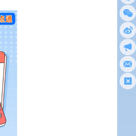
总局
政务
执法
电子
税惠通
微信
新浪
政声