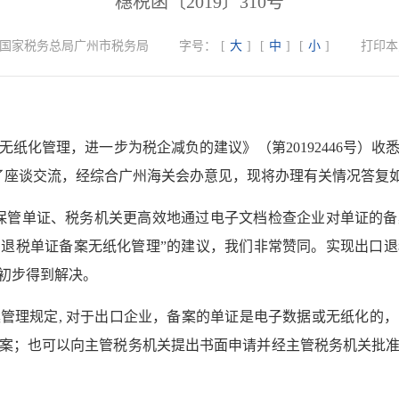
穗税函〔2019〕310号
国家税务总局广州市税务局
字号：
[
大
]
[
中
]
[
小
]
打印本
纸化管理，进一步为税企减负的建议》（第20192446号）
进行了座谈交流，经综合广州海关会办意见，现将办理有关情况答复
保管单证、税务机关更高效地通过电子文档检查企业对单证的
退税单证备案无纸化管理”的建议，我们非常赞同。实现出口
初步得到解决。
管理规定, 对于出口企业，备案的单证是电子数据或无纸化的
案；也可以向主管税务机关提出书面申请并经主管税务机关批