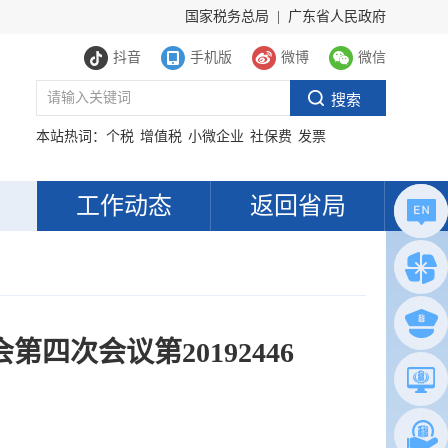
国家税务总局
|
广东省人民政府
抖音
手机版
微博
微信
本站热词：
个税
增值税
小微企业
社保费
发票
工作动态
返回省局
次会议第20192446