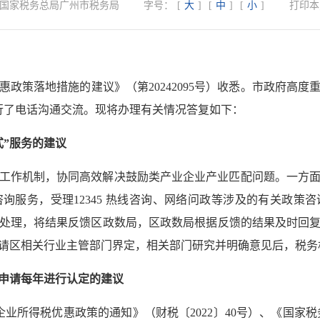
国家税务总局广州市税务局
字号：
[
大
]
[
中
]
[
小
]
打印本
政策落地措施的建议》（第20242095号）收悉。市政府高
进行了电话沟通交流。现将办理有关情况答复如下：
式”服务的建议
联合工作机制，协同高效解决鼓励类产业企业产业匹配问题。一方
询服务，受理12345 热线咨询、网络问政等涉及的有关政策
处理，将结果反馈区政数局，区政数局根据反馈的结果及时回
请区相关行业主管部门界定，相关部门研究并明确意见后，税务
申请每年进行认定的建议
业所得税优惠政策的通知》（财税〔2022〕40号）、《国家