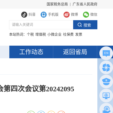
国家税务总局
|
广东省人民政府
抖音
手机版
微博
微信
本站热词：
个税
增值税
小微企业
社保费
发票
工作动态
返回省局
次会议第20242095