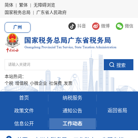
简体
|
繁体
|
无障碍浏览
国家税务总局
|
广东省人民政府
抖音
微博
微信
广州
本站热词：
个税
增值税
小微企业
社保费
发票
首页
纳税服务
返回省局
政策文件
通知公告
信息公开
工作动态