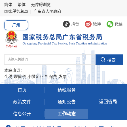
简体
|
繁体
|
无障碍浏览
国家税务总局
|
广东省人民政府
抖音
微博
微信
广州
本站热词：
个税
增值税
小微企业
社保费
发票
首页
纳税服务
返回省局
政策文件
通知公告
信息公开
工作动态