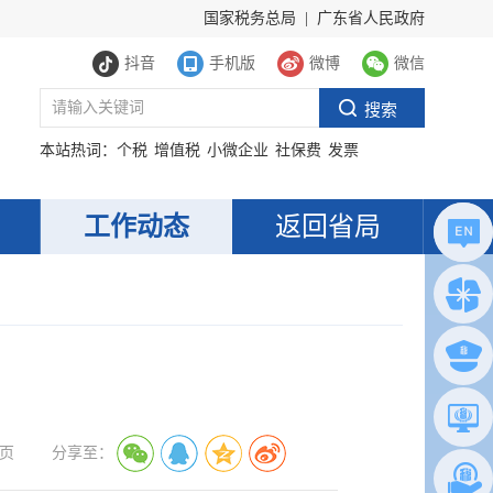
国家税务总局
|
广东省人民政府
抖音
手机版
微博
微信
本站热词：
个税
增值税
小微企业
社保费
发票
工作动态
返回省局
页
分享至：