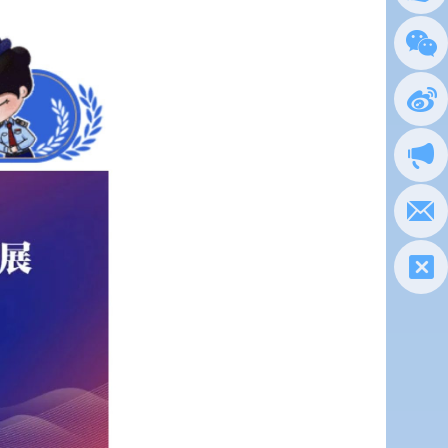
总局
政务
执法
电子
税惠通
微信
新浪
政声