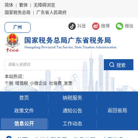
简体
|
繁体
|
无障碍浏览
国家税务总局
|
广东省人民政府
抖音
微博
微信
广州
本站热词：
个税
增值税
小微企业
社保费
发票
首页
纳税服务
返回省局
政策文件
通知公告
信息公开
工作动态