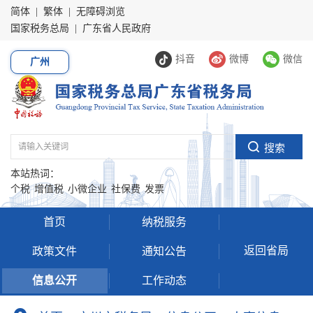
简体
|
繁体
|
无障碍浏览
国家税务总局
|
广东省人民政府
抖音
微博
微信
广州
本站热词：
个税
增值税
小微企业
社保费
发票
首页
纳税服务
返回省局
政策文件
通知公告
信息公开
工作动态