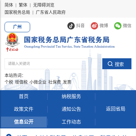
简体
|
繁体
|
无障碍浏览
国家税务总局
|
广东省人民政府
抖音
微博
微信
广州
本站热词：
个税
增值税
小微企业
社保费
发票
首页
纳税服务
返回省局
政策文件
通知公告
信息公开
工作动态