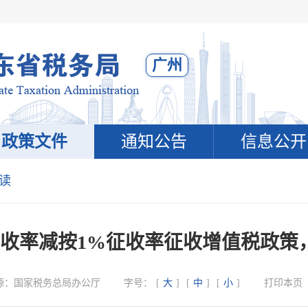
广州
政策文件
通知公告
信息公开
读
征收率减按1%征收率征收增值税政策
源：
国家税务总局办公厅
字号：
[
大
]
[
中
]
[
小
]
打印本页