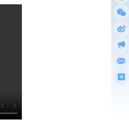
总局
政务
执法
电子
税惠通
微信
新浪
政声