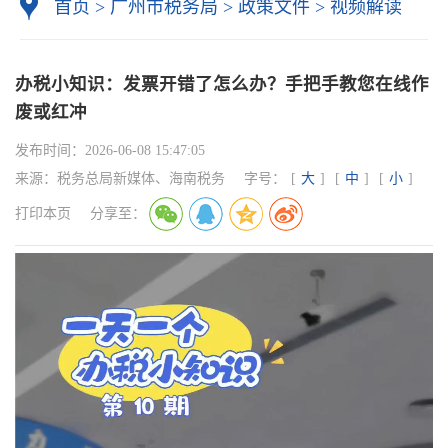
首页
>
广州市税务局
>
政策文件
>
视频解读
办税小知识：发票开错了怎么办？手把手教您在线作
废或红冲
发布时间：
2026-06-08 15:47:05
来源：
税务总局新媒体、海南税务
字号：
[
大
]
[
中
]
[
小
]
打印本页
分享至：