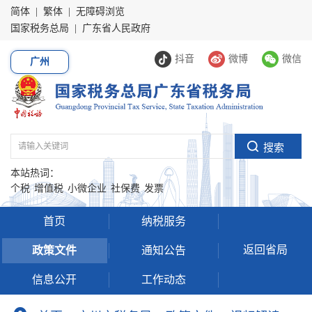
简体
|
繁体
|
无障碍浏览
国家税务总局
|
广东省人民政府
抖音
微博
微信
广州
本站热词：
个税
增值税
小微企业
社保费
发票
首页
纳税服务
返回省局
政策文件
通知公告
信息公开
工作动态