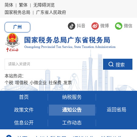
简体
|
繁体
|
无障碍浏览
国家税务总局
|
广东省人民政府
抖音
微博
微信
广州
本站热词：
个税
增值税
小微企业
社保费
发票
首页
纳税服务
返回省局
政策文件
通知公告
信息公开
工作动态