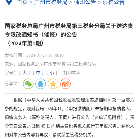
首页
>
广州市税务局
>
通知公告
>
涉税公告
国家税务总局广州市税务局第三税务分局关于送达责
令限改通知书（催报）的公告
（2024年第1期）
发布时间：
2024-01-24 16:40:10
来源：
国家税务总局广州市税务局第三税务分局
字号：
[
大
]
[
中
]
[
小
]
打印本页
分享至：
根据《中华人民共和国税收征收管理法实施细则》第一百零六
条的规定，现对我局2024年1月（申报缴纳期）未按期申报纳税人、
扣缴义务人（简称纳税人，下同）进行公告（名单详见附件），责
令其自公告之日起 45 日内到主管税务机关履行其申报义务。纳税人
如对本公告内容有异议，请联系主管税务机关。