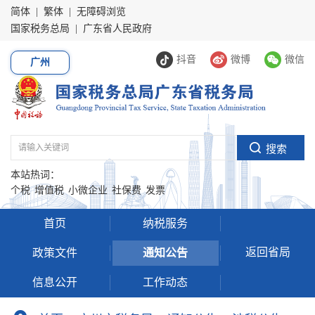
简体
|
繁体
|
无障碍浏览
国家税务总局
|
广东省人民政府
抖音
微博
微信
广州
本站热词：
个税
增值税
小微企业
社保费
发票
首页
纳税服务
返回省局
政策文件
通知公告
信息公开
工作动态