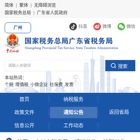
简体
|
繁体
|
无障碍浏览
国家税务总局
|
广东省人民政府
抖音
微博
微信
广州
本站热词：
个税
增值税
小微企业
社保费
发票
首页
纳税服务
返回省局
政策文件
通知公告
信息公开
工作动态