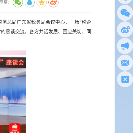
享至：
总局
税务总局广东省税务局会议中心，一场“税企
政务
”的恳谈交流，各方共话发展、回应关切、同
执法
电子
税惠通
微信
新浪
政声