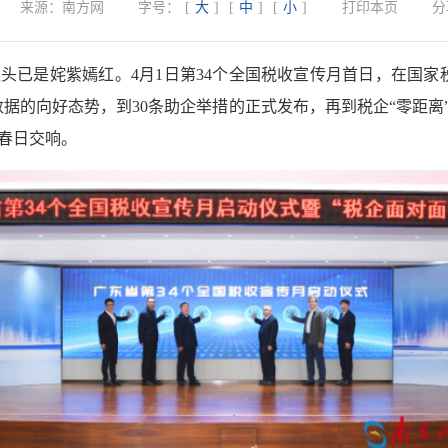
来源：
南方网
字号：
[
大
]
[
中
]
[
小
]
打印本页
分
头已是姹紫嫣红。4月1日第34个全国税收宣传月首日，在国家
数据的向好态势，到30条助企举措的正式发布，再到税企“零距离
春日交响。