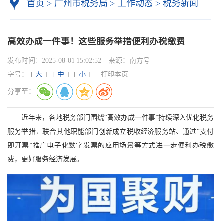
首页
>
广州市税务局
>
工作动态
>
税务新闻
高效办成一件事！这些服务举措便利办税缴费
发布时间：
2025-08-01 15:02:52
来源：
南方号
字号：
[
大
]
[
中
]
[
小
]
打印本页
分享至：
近年来，各地税务部门围绕“高效办成一件事”持续深入优化税务
服务举措，联合其他职能部门创新成立税收经济服务站、通过“支付
即开票”推广电子化数字发票的应用场景等方式进一步便利办税缴
费，更好服务经济发展。