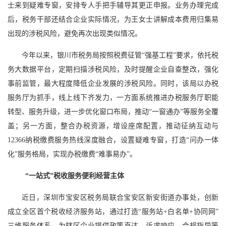
士来到疑难专窗，安排专人手把手辅导其更正申报。业务办理完成
后，税务干部还结合企业实际情况，为王女士讲解成本费用归集易
出现的涉税风险，避免再次出现类似情况。
今年以来，银川市税务局按照税费征管“强基工程”要求，依托税
务大数据平台，定期扫描涉税风险，及时提醒企业自查整改，强化
事前监管，最大程度降低企业发展的涉税风险。同时，该局以办税
服务厅为抓手，线上线下齐发力，一方面系统推进办税服务厅职能
转型、服务升级，进一步优化窗口布局，推动“一窗通办”等服务全覆
盖；另一方面，整合办税资源，增设座席配置，推动征纳互动与
12366纳税缴费服务热线深度融合，设置疑难专窗，打造“问办一体
化”服务格局，实现办税缴费“难事易办”。
“一站式”税收服务便利经营主体
近日，深圳市宝安区税务局联合宝安区新安街道办事处，创新
成立全区首个税收经济服务站，通过打造“服务站+白名单+协同网”
三维服务体系，为辖区企业提供政策直达、诉求响应、合规指导等