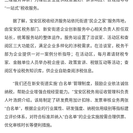
“一站式”税收服务。
据了解，宝安区税收经济服务站依托街道“民企之家”服务阵地，
由宝安区税务部门、新安街道企业创新服务中心相关负责人担任双
站长，统筹服务站的整体运作。服务站设置了洽谈室、活动区和查
阅区三大功能区，满足企业多样化的涉税需求。在洽谈室，税务干
部为企业提供一对一案例分析指导；在活动区，每月邀请财税专
家、金融单位人员举办税企座谈、政策宣讲、税银互动等活动；查
阅区专设税务知识库，供企业自助查阅涉税信息。
“我们还在新安街道实施‘白名单’管理制度，鼓励企业依法诚信
纳税，帮助企业增强合规经营能力。”宝安区税务局征收管理科负责
人叶浩炯介绍。该局制定了研发费用加计扣除、发票审核业务两张
“白名单”，根据企业的行业属性、研发强度、纳税信用级别等指标建
立评价体系，对符合标准并纳入“白名单”的企业实施按需合理供票、
优化审核时长等便利措施。