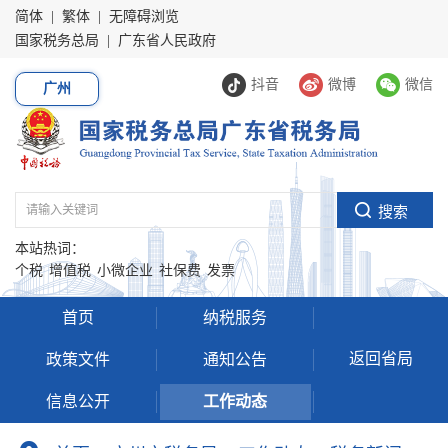
简体
|
繁体
|
无障碍浏览
国家税务总局
|
广东省人民政府
抖音
微博
微信
广州
本站热词：
个税
增值税
小微企业
社保费
发票
首页
纳税服务
返回省局
政策文件
通知公告
信息公开
工作动态