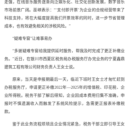
走强，在线音乐服务逐渐向泛娱乐化、社交化创新发展，数字音乐
市场前景广阔。巫峡表示：“‘支付即开票’为企业的合规经营带来了
科技支持，将在大幅度提高我们开票效率的同时，进一步节省管理
成本，也有效避免相关的涉税风险。”
“疑难专窗”让难事易办
“多谢疑难专窗给我提供延时服务，帮我及时完成了更正补缴业
务。”近日，在银川市西夏区税务局办税服务厅办完业务的宁夏鑫鼎
建筑工程有限公司财务负责人王女士说。
原来，当天是申报期最后一天，临近下班时王女士才匆忙赶到
办税服务厅，申请更正补缴2022年—2025年的增值税、印花税、企
业所得税。税务干部了解后得知，企业因成本费用归集不准确，申
报时不慎遗漏收入而触发了系统风险提示，急需更正报表补缴税
款。
鉴于此业务流程烦琐且企业情况紧急，税务干部立即引导王女