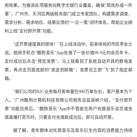
用效果。为推进此项服务向数字文娱行业覆盖，确保“高效办成一件
事”，广州市、天河区两级税务部门成立专家团队，构建需求调查、
需求分析、需求响应、结果反馈的“一企一策”闭环体系，帮助企业顺
利上线“支付即开票”功能。
“这开票速度真的很快！”在上线活动中，前来体验的市民李女士
说。她用手机在“酷狗音乐”App充值了一张价值99.9元的会员年卡，
支付成功后点击“预览发票”，马上就看到了系统自动开具的数电发
票，再点击页面底部的“发送到邮箱”，发票也立即“飞”到了指定邮
箱。
“我们公司的B2C业务每月客单量在900万单左右，客户基本为个
人。”广州酷狗计算机科技有限公司税务总监巫峡介绍，“支付即开
票”功能应用后，“酷狗音乐”App中不管是在用户充值音乐会员或充
值直播打赏币时，只要支付充值款成功后，即可自动开票。
据了解，青年群体对优质音乐及音乐衍生内容的消费能力持续