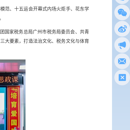
德模范、十五运会开幕式内场火炬手、花东学
总局
。
政务
青团国家税务总局广州市税务局委员会、共青
”三大要素，打造法治文化、税务文化与体育
执法
电子
税惠通
微信
新浪
政声