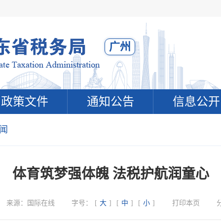
广州
政策文件
通知公告
信息公开
闻
体育筑梦强体魄 法税护航润童心
来源：
国际在线
字号：
[
大
]
[
中
]
[
小
]
打印本页