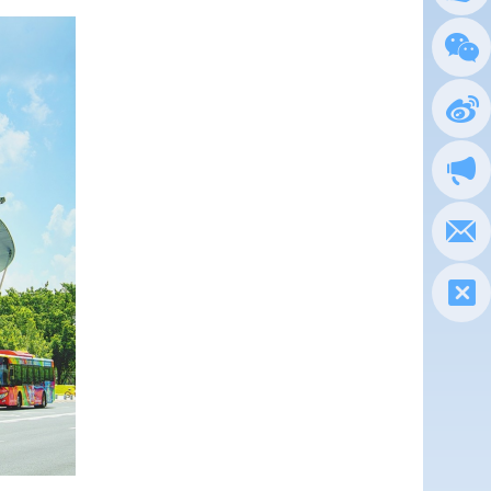
总局
政务
执法
电子
税惠通
微信
新浪
政声