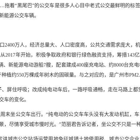
…拖着“黑尾巴”的公交车是很多人心目中老式公交最鲜明的标
新能源公交车辆。
人口2400万人，经济总量大、人口密度高，公共交通需求庞大
从2017年开始，积极争取政府和银行绿色融资支持，筹措143
辆、新能源电动游船7艘，配套建成400座充电站、约8000台充
种植约550万棵成年树木的固碳量。与之对应的，是广州市PM2.
子、屏住呼吸；改成纯电动车后，一路呼吸通畅，走在马路上都
交车的变化。
喜欢周末坐公交车出行。“纯电动的公交车车头没有大发动机缸，
景，尽情享受城市慢时光。”范丽君告诉记者，坐公交不只是一
宣讲城市公交站场运营用地免征城镇土地使用税、城市公交企