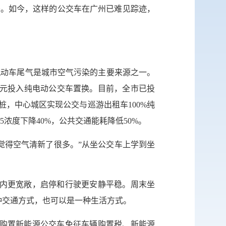
签。如今，这样的公交车在广州已难见踪迹，
网站
英文网
，机动车尾气是城市空气污染的主要来源之一。
服务网
亿元投入纯电动公交车置换。目前，全市已投
公示
电桩，中心城区实现公交与巡游出租车100%纯
5浓度下降40%，公共交通能耗降低50%。
税务局
觉得空气清新了很多。”从坐公交车上学到坐
车内更宽敞，启停和行驶更安静平稳。周末坐
种交通方式，也可以是一种生活方式。
微博
业购置新能源公交车免征车辆购置税、新能源