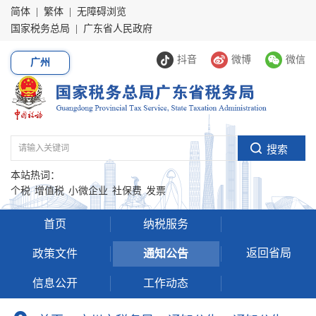
简体
|
繁体
|
无障碍浏览
国家税务总局
|
广东省人民政府
抖音
微博
微信
广州
本站热词：
个税
增值税
小微企业
社保费
发票
首页
纳税服务
返回省局
政策文件
通知公告
信息公开
工作动态