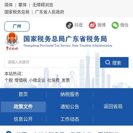
简体
|
繁体
|
无障碍浏览
国家税务总局
|
广东省人民政府
抖音
微博
微信
广州
本站热词：
个税
增值税
小微企业
社保费
发票
首页
纳税服务
返回省局
政策文件
通知公告
信息公开
工作动态