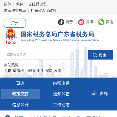
简体
|
繁体
|
无障碍浏览
国家税务总局
|
广东省人民政府
抖音
微博
微信
广州
本站热词：
个税
增值税
小微企业
社保费
发票
首页
纳税服务
返回省局
政策文件
通知公告
信息公开
工作动态