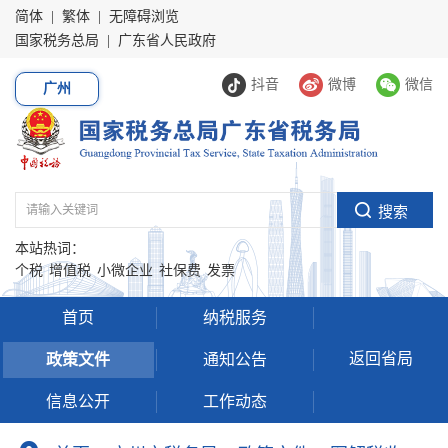
简体
|
繁体
|
无障碍浏览
国家税务总局
|
广东省人民政府
抖音
微博
微信
广州
本站热词：
个税
增值税
小微企业
社保费
发票
首页
纳税服务
返回省局
政策文件
通知公告
信息公开
工作动态