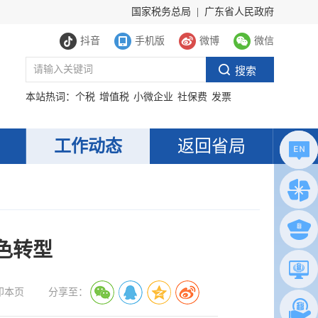
国家税务总局
|
广东省人民政府
抖音
手机版
微博
微信
本站热词：
个税
增值税
小微企业
社保费
发票
工作动态
返回省局
色转型
印本页
分享至：