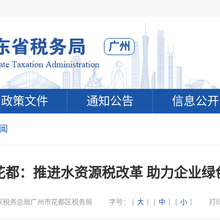
广州
政策文件
通知公告
信息公开
闻
花都：推进水资源税改革 助力企业绿
家税务总局广州市花都区税务局
字号：
[
大
]
[
中
]
[
小
]
打