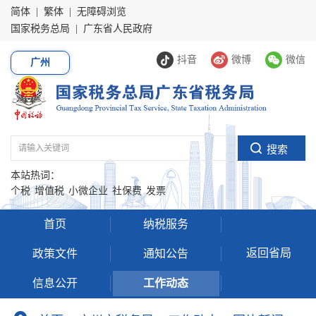
简体
|
繁体
|
无障碍浏览
国家税务总局
|
广东省人民政府
抖音
微博
微信
广州
本站热词：
个税
增值税
小微企业
社保费
发票
首页
纳税服务
返回省局
政策文件
通知公告
信息公开
工作动态